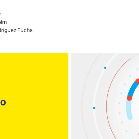
n
elm
dríguez Fuchs