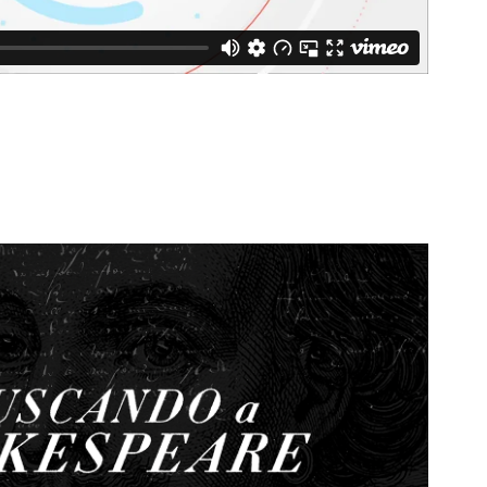
o a Shakespeare - Film titles
2025